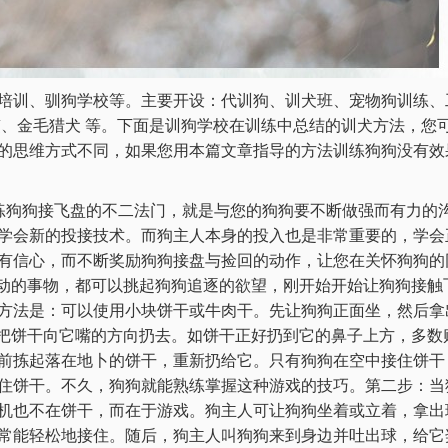
培训、驯狗学校等。主要开设：代训狗、训犬班、宠物狗训练、
獒、金毛猎犬 等。下面是训狗学校在训练中总结的训犬方法，您
的思维方式不同，如果您用本篇文章指导的方法训练狗狗没有效
训练狗狗接飞盘的不二法门，就是与您的狗狗要不断做强而有力的
学会新的投接技术。而狗主人本身的投入也是非常重要的，学会
有信心，而不断奖励狗狗接盘与捡回的动作，让您在关怀狗狗的
移动的事物，都可以挑起狗狗追逐的欲望，刚开始开始让狗狗接触
方法是：可以使用小块饼干或牛肉干。先让狗狗正面坐，然后拿
时把饼干向它嘴的方向扔去。如饼干正好扔到它的鼻子上方，多数
前拣起落在地卜的饼干，重新扔给它。只有狗狗在空中接住饼干
住饼干。不久，狗狗就能熟练掌握这种游戏的技巧。第二步：当
机也不在饼干，而在于游戏。狗主人可让狗狗坐着或立着，拿出球
常能轻松地接住。随后，狗主人叫狗狗来到身边并吐出球，给它