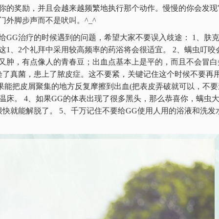
你的奖励，并且会越来越频繁地执行那个动作。慢慢的你会发现
外脚步声而不是吠叫。^_^
给GG治疗的时候遇到的问题，希望大家不要误入歧途： 1、肤
这1、2个礼拜中采用较高频率的药浴将会很适宜。 2、螨虫叮
又肿，有点像人的青春豆；出血点基本上是平的，而且不会冒白
染了真菌，患上了脓皮症。这不要紧，关键记住这个时候不要再
如果能把皮屑聚集的地方反复摩擦到出血(把表皮弄破就可以，不要
温床。 4、如果GG的体表出现了很多黑头，那么恭喜你，螨虫
很快就能解脱了。 5、千万记住不要给GG使用人用的浴液和洗