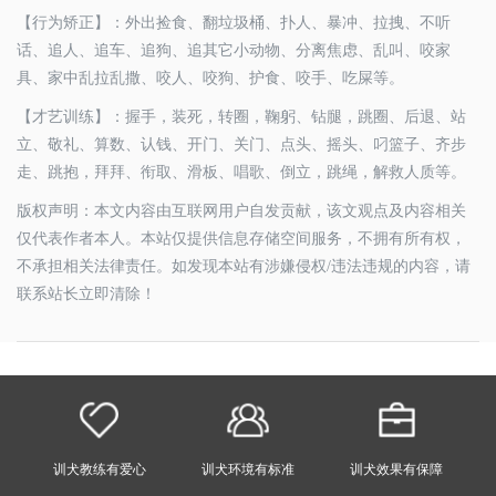
【行为矫正】：外出捡食、翻垃圾桶、扑人、暴冲、拉拽、不听
话、追人、追车、追狗、追其它小动物、分离焦虑、乱叫、咬家
具、家中乱拉乱撒、咬人、咬狗、护食、咬手、吃屎等。
【才艺训练】：握手，装死，转圈，鞠躬、钻腿，跳圈、后退、站
立、敬礼、算数、认钱、开门、关门、点头、摇头、叼篮子、齐步
走、跳抱，拜拜、衔取、滑板、唱歌、倒立，跳绳，解救人质等。
版权声明：本文内容由互联网用户自发贡献，该文观点及内容相关
仅代表作者本人。本站仅提供信息存储空间服务，不拥有所有权，
不承担相关法律责任。如发现本站有涉嫌侵权/违法违规的内容，请
联系站长立即清除！
训犬教练有爱心
训犬环境有标准
训犬效果有保障