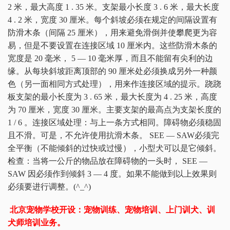
2 米，最大高度 1 . 35 米。支架最小长度 3 . 6 米，最大长度
4 . 2 米，宽度 30 厘米。每个斜坡必须在规定的间隔设置有
防滑木条（间隔 25 厘米），用来避免滑倒并使攀爬更为容
易，但是不要设置在连接区域 10 厘米内。这些防滑木条的
宽度是 20 毫米， 5 — 10 毫米厚，而且不能留有尖利的边
缘。从每块斜坡距离顶部的 90 厘米处必须换成另外一种颜
色（另一面相同方式处理），用来作连接区域的提示。跷跷
板支架的最小长度为 3 . 65 米，最大长度为 4 . 25 米，高度
为 70 厘米，宽度 30 厘米。主要支架的最高点为支架长度的
1 / 6 。连接区域处理：与上一条方式相同。障碍物必须稳固
且不滑。可是，不允许使用抗滑木条。 SEE — SAW必须完
全平衡（不能倾斜的过快或过慢），小型犬可以是它倾斜。
检查：当将一公斤的物品放在障碍物的一头时， SEE —
SAW 因必须作到倾斜 3 — 4 度。如果不能做到以上效果则
必须要进行调整。(^_^)
北京宠物学校开设：宠物训练、宠物培训、上门训犬、训
犬师培训业务。