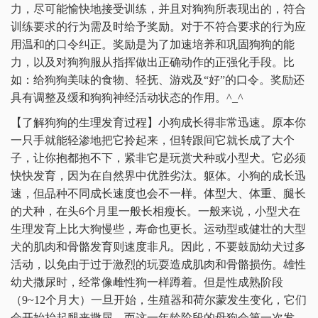
力，尽可能愉快地接受训练，并且对狗狗所表现出的，符合
训练要求的行为需及时给予奖励。对于不符合要求的行为应
用温和的口令纠正。奖励是为了加速培养和巩固狗狗的能
力，以及对狗狗服从指挥做出正确动作的正强化手段。比
如：给狗狗美味的食物、轻抚、游戏及“好”的口令。奖励还
具有调整及缓和狗狗神经活动状态的作用。^_^
【了解狗狗的生理发育过程】小狗成长得非常迅速。原本你
一只手就能轻渗地把它拎起来，但转跟间它就长成了大个
子，让你抱都抱不下，紧非它是玩赏犬种或小型犬。它必须
快快发育，因为在自然界中优胜劣汰。躯体。小狗的成长迅
速，但品种不同成长速度也会不一样。体型大、体重、腿长
的犬种，在头6个月里一般长相瘦长。一般来说，小型犬在
生理发育上比大狗慢些，寿命也更长。运动型或健壮的大型
犬的肌肉和骨骼发育则速度非凡。因此，不要鼓励幼犬过多
活动，以免由于过于激烈的玩耍造成肌肉和骨骼损伤。雄性
幼犬撒尿时，经常像雌性狗一样蹲着。但是性成熟阶段
（9~12个月大）一旦开始，生殖器和荷尔蒙发生变化，它们
会开始抬起腿来撒尿。而这一年龄阶段的母狗会第一次发