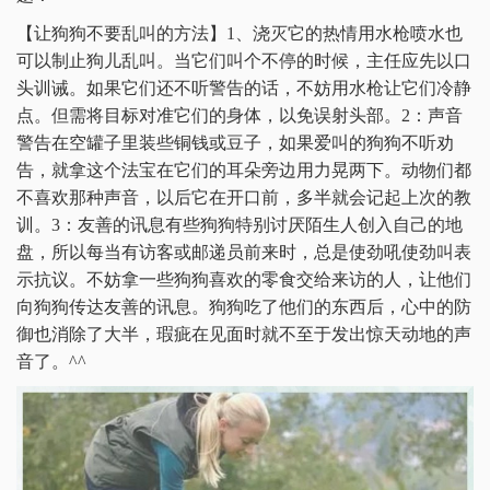
【让狗狗不要乱叫的方法】1、浇灭它的热情用水枪喷水也
可以制止狗儿乱叫。当它们叫个不停的时候，主任应先以口
头训诫。如果它们还不听警告的话，不妨用水枪让它们冷静
点。但需将目标对准它们的身体，以免误射头部。2：声音
警告在空罐子里装些铜钱或豆子，如果爱叫的狗狗不听劝
告，就拿这个法宝在它们的耳朵旁边用力晃两下。动物们都
不喜欢那种声音，以后它在开口前，多半就会记起上次的教
训。3：友善的讯息有些狗狗特别讨厌陌生人创入自己的地
盘，所以每当有访客或邮递员前来时，总是使劲吼使劲叫表
示抗议。不妨拿一些狗狗喜欢的零食交给来访的人，让他们
向狗狗传达友善的讯息。狗狗吃了他们的东西后，心中的防
御也消除了大半，瑕疵在见面时就不至于发出惊天动地的声
音了。^^