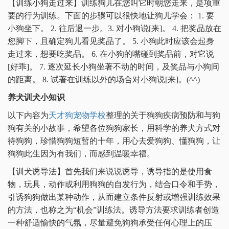
【训练小狗走过来】训练狗儿在您叫它时朝您走来，是项重
要的行为训练。下面的步骤可以很快地让狗儿学会： 1. 要
小狗坐下。 2. 往后退一步。3. 对小狗说[来]。 4. 把奖品放在
您脚下，且确定狗儿看见奖品了。 5. 小狗此时应该会起身
走过来，想要吃奖品。 6. 在小狗的嘴碰到奖品前，对它说
[好乖]。 7. 逐次延长小狗坐著不动的时间，及奖品与小狗间
的距离。 8. 试著在训练以外的场合对小狗说[来]。(^^)
养犬训犬小知识
以下内容为
天才狗宠物学校
整理的关于狗狗疾病预防和与狗
狗有关的小故事，希望各位狗狗家长，用科学的养犬方式对
待狗狗，珍惜狗狗短暂的十年，用心去爱狗狗、懂狗狗，让
狗狗此生因为有我们，而感到温暖幸福。
【训犬诱导法】首先我们来说说诱导，诱导指的是使用食
物，玩具，动作或利用狗狗的自发行为，结合口令和手势，
引诱狗狗做出某种动作，从而建立条件反射或增强训练效果
的方法，也称之为“机会”训练法。诱导方法要求训练者创造
一种舒适愉快的气氛，尽量避免狗狗承受任何心理上的压