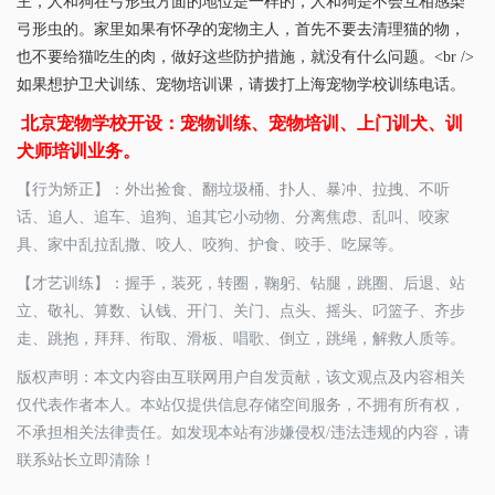
主，人和狗在弓形虫方面的地位是一样的，人和狗是不会互相感染
弓形虫的。家里如果有怀孕的宠物主人，首先不要去清理猫的物，
也不要给猫吃生的肉，做好这些防护措施，就没有什么问题。<br />
如果想护卫犬训练、宠物培训课，请拨打上海宠物学校训练电话。
北京宠物学校开设：宠物训练、宠物培训、上门训犬、训
犬师培训业务。
【行为矫正】：外出捡食、翻垃圾桶、扑人、暴冲、拉拽、不听
话、追人、追车、追狗、追其它小动物、分离焦虑、乱叫、咬家
具、家中乱拉乱撒、咬人、咬狗、护食、咬手、吃屎等。
【才艺训练】：握手，装死，转圈，鞠躬、钻腿，跳圈、后退、站
立、敬礼、算数、认钱、开门、关门、点头、摇头、叼篮子、齐步
走、跳抱，拜拜、衔取、滑板、唱歌、倒立，跳绳，解救人质等。
版权声明：本文内容由互联网用户自发贡献，该文观点及内容相关
仅代表作者本人。本站仅提供信息存储空间服务，不拥有所有权，
不承担相关法律责任。如发现本站有涉嫌侵权/违法违规的内容，请
联系站长立即清除！