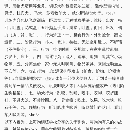
班、宠物犬培训等业务。训练犬种包括爱尔兰埂 、迷你型雪纳瑞 、
灵堤、杜宾犬 、马犬、苏俄牧羊犬 、威尔斯跳猎犬 等。<br />
训练内容包括飞盘训练：距离盘：五种抛盘手法，跳接，出发，衔
回，吐盘；花式盘：五种抛盘手法，跳接，吐盘，衔回，出发，借
力（胸，背，腿）。、行为矫正：一、觅食行为：外出捡食、翻垃
圾桶。二、阶级行为：扑人、暴冲、拉拽、无法牵引散步、不听话
（不停指令）。三、行为：排便时间、不规律，在家中乱拉乱撒、
沙发上、床上、。四、追逐行为：追人、追车、追狗、追其它小动
物等。五、分离焦虑：家中无人时吠叫、物品家具、来回走动坐立
不安等。六、攻击行为：1资源保护型攻击（护食、护物、护领地
等）2自我保护型攻击（摸犬体某一部位犬便咬人、听到某一噪音或
看到某一物品犬便咬人、玩耍时咬人等）3地位统治型攻击（遇到陌
生狗掐架）。七、幼犬行为：乱咬、乱啃、咬手、咬脚、咬裤腿
鞋、不进犬笼、不带脖圈。八、异食癖：吃土、吃屎、吃木块、吃
石子等。九、领地行为：听到脚步声吠叫、听到敲门声吠叫、看到
某人吠叫等。<br />
以下内容为，上海狗训练学校分享的关于驯狗、与狗狗有关的小故
事，希望各位小小，用科学的驯养对待狗狗，珍惜狗狗短暂十年，