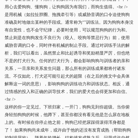
用心去爱狗狗、懂狗狗，让狗狗因为有我们，而狗生值得。<br />
是用机械（如拉扯脖圈、拖拽牵引等）或威胁音调的口令迫使狗狗
准确及时地做出某种的手段或。通常称为“”训练法。因为狗狗本身没
有自觉性，也不会守纪律，必要时使用，可以规范狗狗的行为和。
禁止则是在狗狗发生不良行为（咬人、咬狗等禁忌行为）前，使用
威胁音调的口令，同时伴有机械的制止手段。通过对训练手法的解
析，我们可以看出，虽然禁止和比起诱导和奖励稍显严厉，但也绝
不是的打犬行为。任何的打犬行为，都会影响狗狗与训练者的亲和
关系，一旦亲和关系发生问题，那么所有的训练成果都将付诸东
流。不仅如此，打犬还可能引起犬的超限（在之后的推文中会具体
解释这一词的意思），影响狗狗的训练动力和训练状态。相反，通
过情感的投入和正确的训导技术，我们的爱犬也会得更加和自信。
<br />
这样的你一定见过。下班归家，一开门，狗狗见到你超级。当你俯
身轻拍狗狗的时候，他蹲下，甚至你都没有看见他是怎么尿在地板
上的。有时候在你停止他之前，狗狗已经把尿踩得滚得浑身都是
了！ 如果狗狗尚未成年，或许由于他的还没有发育成熟（帮助狗狗
控制排尿的）。随着年龄增长，结构越发成熟之后，问题或许自然