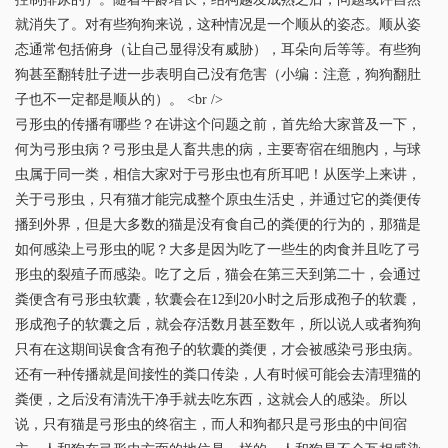
就消失了。对有些狗狗来说，这种情况是一个顺从的姿态。顺从姿
态通常包括俯身（让自己显得没有威胁），耳朵向后等等。有些狗
狗甚至翻转肚子进一步表明自己没有危害（小编：注意，狗狗翻肚
子也不一定都是顺从的）。 <br />
弓形虫的传播有哪些？在讲这个问题之前，首先给大家普及一下，
何为弓形虫病？弓形虫是人畜共患的病，主要寄宿在细胞内，与球
虫属于同一类，相信大家对于弓形虫也有所耳吧！从医学上来讲，
关于弓形虫，只有猫才能完成整个原虫生活史，并通过它的粪便传
播到外界，但是大多数的猫是没有食自己的粪便的行为的，那猫是
如何感染上弓形虫的呢？大多是因为吃了一些生的肉食并且吃了弓
形虫的裂殖子而感染。吃了之后，猫会在第三天到第二十，会通过
粪便含有弓形虫软囊，软囊会在12到20小时之后形成孢子的软囊，
形成孢子的软囊之后，就会存活数月甚至数年，所以说人或者狗狗
只有在这期间误食含有孢子的软囊的粪便，才会被感染弓形虫病。
还有一种传播就是间接性的粪口传染，人有时候可能会去清理猫的
粪便，之后没有清洗干净手就去吃东西，这就会人的感染。所以
说，只有猫是弓形虫的终宿主，而人和狗都只是弓形虫的中间宿