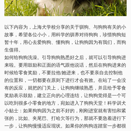
以下内容为，上海犬学校分享的关于驯狗、与狗狗有关的小
故事，希望各位小小，用科学的驯养对待狗狗，珍惜狗狗短
暂十年，用心去爱狗狗、懂狗狗，让狗狗因为有我们，而狗
生值得。
如何给狗狗洗澡。引导狗狗熟悉好之后，就可以引导狗狗进
来啦。要用鼓励和正面的语气跟他说话，然后在狗狗进来的
时候给零食奖励，不要拉他/她进来，也不要亲自去控制他
的位置和，一切都要在原则下进行才会有效。在站了一会没
有的反应，就把的门关上，让狗狗继续熟悉，并且给予零食
奖励表示鼓励，建立正向的心理连结，让狗狗觉得是一个可
以吃到很多小零食的地方，宛如进入了狗狗天堂！科学训犬
小贴士：如果狗狗因为之前不好的，刚刚进室就有害怕和紧
张的，比如、夹尾巴、打哈欠等行为，那就不要急着进行下
一步，让狗狗慢慢适应现状。如果你的狗狗连踏室一步都很