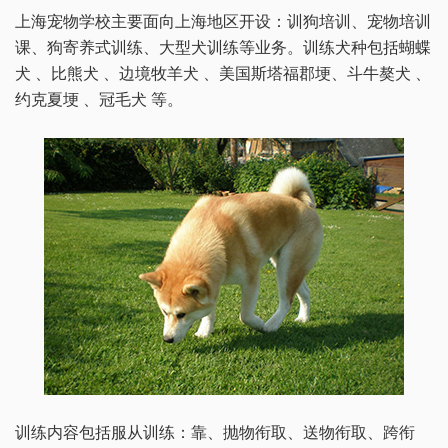
上海宠物学校主要面向上海地区开设：训狗培训、宠物培训
课、狗寄养式训练、大型犬训练等业务。训练犬种包括蝴蝶
犬 、比熊犬 、边境牧羊犬 、美国斯塔福郡埂、斗牛獒犬 、
约克夏埂 、冠毛犬 等。
训练内容包括服从训练：靠、抛物衔取、送物衔取、跨衔