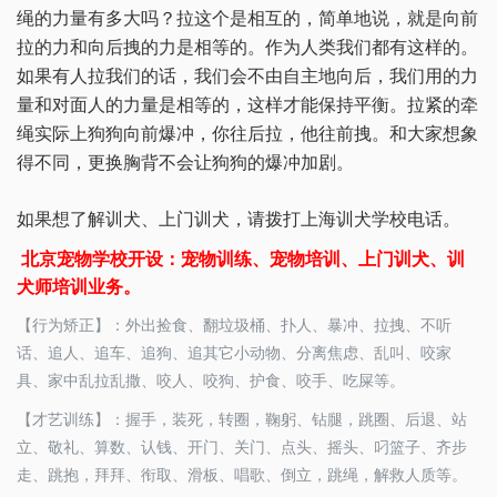
绳的力量有多大吗？拉这个是相互的，简单地说，就是向前
拉的力和向后拽的力是相等的。作为人类我们都有这样的。
如果有人拉我们的话，我们会不由自主地向后，我们用的力
量和对面人的力量是相等的，这样才能保持平衡。拉紧的牵
绳实际上狗狗向前爆冲，你往后拉，他往前拽。和大家想象
得不同，更换胸背不会让狗狗的爆冲加剧。
如果想了解训犬、上门训犬，请拨打上海训犬学校电话。
北京宠物学校开设：宠物训练、宠物培训、上门训犬、训
犬师培训业务。
【行为矫正】：外出捡食、翻垃圾桶、扑人、暴冲、拉拽、不听
话、追人、追车、追狗、追其它小动物、分离焦虑、乱叫、咬家
具、家中乱拉乱撒、咬人、咬狗、护食、咬手、吃屎等。
【才艺训练】：握手，装死，转圈，鞠躬、钻腿，跳圈、后退、站
立、敬礼、算数、认钱、开门、关门、点头、摇头、叼篮子、齐步
走、跳抱，拜拜、衔取、滑板、唱歌、倒立，跳绳，解救人质等。