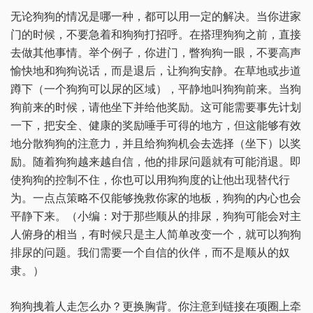
无论狗狗的情况是哪一种，都可以用一定的解决。当你进家
门的时候，不要急着和狗狗打招呼。在搭理狗狗之前，直接
去做其他事情。举个例子，你进门，瞥狗狗一眼，不要高声
愉快地和狗狗说话，而是退后，让狗狗安静。在草地或步道
蹲下（一个狗狗可以尿的区域），平静地叫狗狗前来。当狗
狗前来的时候，请他坐下并给他奖励。这可能需要事先计划
一下，把安全、健康的奖励唾手可得的地方，但这能够有效
地分散狗狗的注意力，并且给狗狗机会去选择（坐下）以奖
励。随着狗狗越来越自信，他的排尿问题就有可能消退。即
使狗狗的控制不住，你也可以用狗狗度的让他出现替代行
为。一点点策略不仅能够挽救你家的地板，狗狗的内心也会
平静下来。（小编：对于那些顺从的排尿，狗狗可能会对主
人俯身的相当，有时候只是主人简单改变一个，就可以狗狗
排尿的问题。我们需要一个自信的伙伴，而不是顺从的奴
隶。）
狗狗拽着人走怎么办？更换胸背。你注意到链接在项圈上牵