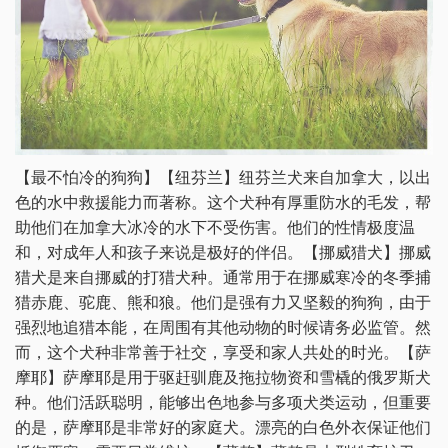
【最不怕冷的狗狗】【纽芬兰】纽芬兰犬来自加拿大，以出
色的水中救援能力而著称。这个犬种有厚重防水的毛发，帮
助他们在加拿大冰冷的水下不受伤害。他们的性情极度温
和，对成年人和孩子来说是极好的伴侣。【挪威猎犬】挪威
猎犬是来自挪威的打猎犬种。通常用于在挪威寒冷的冬季捕
猎赤鹿、驼鹿、熊和狼。他们是强有力又坚毅的狗狗，由于
强烈地追猎本能，在周围有其他动物的时候请务必监管。然
而，这个犬种非常善于社交，享受和家人共处的时光。【萨
摩耶】萨摩耶是用于驱赶驯鹿及拖拉物资和雪橇的俄罗斯犬
种。他们活跃聪明，能够出色地参与多项犬类运动，但重要
的是，萨摩耶是非常好的家庭犬。漂亮的白色外衣保证他们