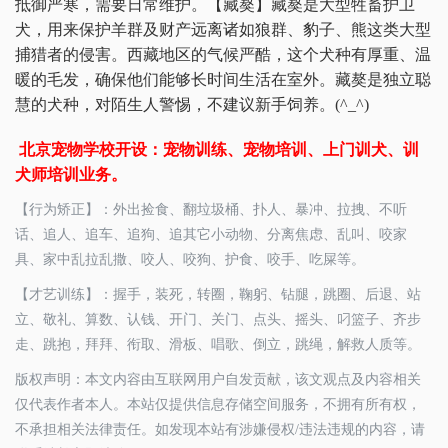
抵御严寒，需要日常维护。【藏獒】藏獒是大型牲畜护卫
犬，用来保护羊群及财产远离诸如狼群、豹子、熊这类大型
捕猎者的侵害。西藏地区的气候严酷，这个犬种有厚重、温
暖的毛发，确保他们能够长时间生活在室外。藏獒是独立聪
慧的犬种，对陌生人警惕，不建议新手饲养。(^_^)
北京宠物学校开设：宠物训练、宠物培训、上门训犬、训
犬师培训业务。
【行为矫正】：外出捡食、翻垃圾桶、扑人、暴冲、拉拽、不听
话、追人、追车、追狗、追其它小动物、分离焦虑、乱叫、咬家
具、家中乱拉乱撒、咬人、咬狗、护食、咬手、吃屎等。
【才艺训练】：握手，装死，转圈，鞠躬、钻腿，跳圈、后退、站
立、敬礼、算数、认钱、开门、关门、点头、摇头、叼篮子、齐步
走、跳抱，拜拜、衔取、滑板、唱歌、倒立，跳绳，解救人质等。
版权声明：本文内容由互联网用户自发贡献，该文观点及内容相关
仅代表作者本人。本站仅提供信息存储空间服务，不拥有所有权，
不承担相关法律责任。如发现本站有涉嫌侵权/违法违规的内容，请