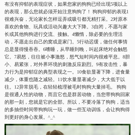
有没有抑郁的表现症状，如果您家的狗狗已经出现5项以上
的表现，那么您就必须开始注意狗狗了！ 狗狗抑郁的表现1
很难兴奋，无论家长怎样逗弄或吸引都无精打采。2对原本
喜欢的食物、玩具或活动兴趣大大下降。3自闭，不愿与家
长或其他狗狗进行交流、接触。4懒惰，除必要的生理活
动，不愿走出自己的窝或是家门。5行动迟缓，做任何事情
总是显得慢吞吞。6嗜睡，从早睡到晚，叫起床绝对会触怒
它。7易怒，往往被小事激怒，怒气短时间内很难平息。8胆
小、易紧张，对外界环境的刺激反应剧烈。9有攻击性，暴
力行为是抑郁症的典型表现之一。10食欲显著下降，进食量
减少，体重也随之减轻。11饮水量显著减少，大大低于以
往。12异常脱毛，在轻轻梳理被毛时狗狗大量掉毛。 狗狗
是很通人性的动物，而且它也是群居动物，当您带狗狗回家
的那一刻，您就是它的全部。所以，不要冷落了狗狗，适当
的多抽些时间带狗狗玩一玩，做一些互动训练，会让狗狗得
到更好的身心发展。^_^