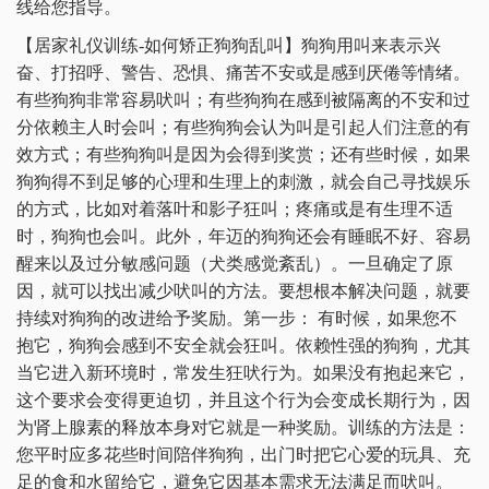
线给您指导。
【居家礼仪训练-如何矫正狗狗乱叫】狗狗用叫来表示兴
奋、打招呼、警告、恐惧、痛苦不安或是感到厌倦等情绪。
有些狗狗非常容易吠叫；有些狗狗在感到被隔离的不安和过
分依赖主人时会叫；有些狗狗会认为叫是引起人们注意的有
效方式；有些狗狗叫是因为会得到奖赏；还有些时候，如果
狗狗得不到足够的心理和生理上的刺激，就会自己寻找娱乐
的方式，比如对着落叶和影子狂叫；疼痛或是有生理不适
时，狗狗也会叫。此外，年迈的狗狗还会有睡眠不好、容易
醒来以及过分敏感问题（犬类感觉紊乱）。一旦确定了原
因，就可以找出减少吠叫的方法。要想根本解决问题，就要
持续对狗狗的改进给予奖励。第一步： 有时候，如果您不
抱它，狗狗会感到不安全就会狂叫。依赖性强的狗狗，尤其
当它进入新环境时，常发生狂吠行为。如果没有抱起来它，
这个要求会变得更迫切，并且这个行为会变成长期行为，因
为肾上腺素的释放本身对它就是一种奖励。训练的方法是：
您平时应多花些时间陪伴狗狗，出门时把它心爱的玩具、充
足的食和水留给它，避免它因基本需求无法满足而吠叫。