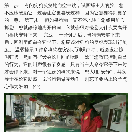
第二步： 有的狗狗反复地向空中跳，试图舔主人的脸。您
不应该鼓励它，这会让它更喜欢这样，因为它需要得到更多
的自尊。 第三步： 但如果狗狗一直不停地跳向您或用前爪
抓您，您就静静地离开房间。它就会很奇怪您为什么要离开
而很快安静下来。 完成： 一分钟之后，当狗狗安静下来
后，回到房间命令它坐下。您应该对狗狗的良好表现进行奖
励。 温馨提示 1.许多狗狗在突然听到噪声时，就会发出惊
叫狂吠。然而有些犬会长时间的吠叫，除非您教它控制自己
的行为。它的叫声很有节奏感，只有当主人命令它停下来时
才会停下来。对一个狂躁的狗狗来说，您大吼“安静”，其实
等于在给它助威。 2.当狗狗做完动作，别忘了要马上给予点
心作为鼓励。(^^)