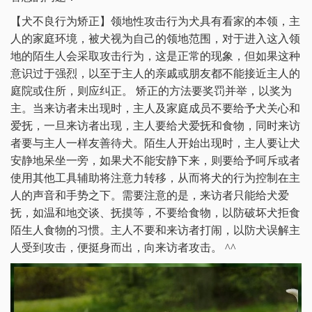
【犬不良行为矫正】领地性攻击行为犬具有看家的本领，主
人的家庭环境，被犬视为自己的领地范围，对于进入这入领
地的陌生人会采取攻击行为，这是正常的现象，但如果这种
意识过于强烈，以至于主人的亲戚或朋友都不能接近主人的
庭院或住所，则应纠正。 矫正的方法要奖罚并举，以奖为
主。当来访者未出现时，主人及家庭成员不要给予犬关心和
爱抚，一旦来访者出现，主人要给犬爱抚和食物，同时来访
者要与主人一样友善待犬。陌生人开始出现时，主人要让犬
安静地呆坐一旁，如果犬不能安静下来，则要给予呵斥或者
使用其他工具辅助将注意力转移，从而将犬的行为控制在主
人的声音和手势之下。需要注意的是，来访者只能给犬爱
抚，如温和地交谈、抚摸等，不要给食物，以防破坏犬拒食
陌生人食物的习惯。主人不要和来访者打闹，以防犬误解主
人受到攻击，便挺身而出，向来访者攻击。 ^^