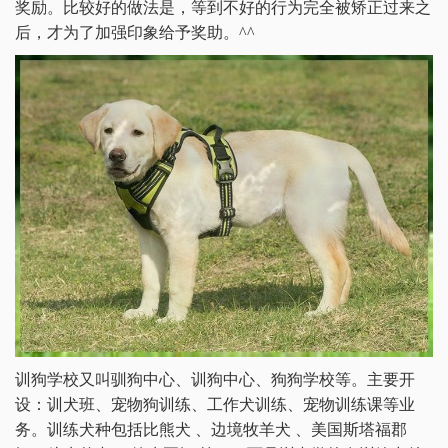
奖励。比较好的做法是，等到不好的行为完全被矫正过来之
后，才为了加强印象给予奖助。^^
训狗学校又叫驯狗中心、训狗中心、狗狗学校等。主要开
设：训犬班、宠物狗训练、工作犬训练、宠物训练课等业
务。训练犬种包括比熊犬 、边境牧羊犬 、美国斯塔福郡