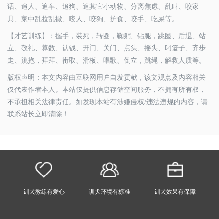
话、追人、追车、追狗、追其它小动物、分离焦虑、乱叫、咬家
具、家中乱拉乱撒、咬人、咬狗、护食、咬手、吃屎等。
【才艺训练】：握手，装死，转圈，鞠躬、钻腿，跳圈、后退、站
立、敬礼、算数、认钱、开门、关门、点头、摇头、叼篮子、齐步
走、跳抱，拜拜、衔取、滑板、唱歌、倒立，跳绳，解救人质等。
版权声明：本文内容由互联网用户自发贡献，该文观点及内容相关
仅代表作者本人。本站仅提供信息存储空间服务，不拥有所有权，
不承担相关法律责任。如发现本站有涉嫌侵权/违法违规的内容，请
联系站长立即清除！
训犬教练有爱心
训犬环境有标准
训犬效果有保障