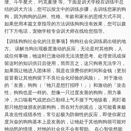
埂、斗牛獒犬 、约克夏埂 等。下面是训犬学校在训练中总
结的训犬方法，您可以按文中的训练步骤，去训练您家的狗
狗，因为狗狗的品种、性格、年龄和家长的思维方式不同，
如果您用本篇文章指导的方法训练狗狗没有效果，您可以拨
打下方电话，宠物学校专业训犬师在线给您指导。
【训练狗狗社会化的注意事项】狗狗社会化训练易出错的地
方。 误解当狗出现极度激动的反应，无论是对其他狗，人
或任何事物，牠这时已激动得无法清楚思考、处理资讯或保
留这时的知识供日后使用，简而言之，这只狗将无法学习，
如果我让牠进入团体班，我是在浪费你的时间和金钱（更别
提冒着让其他狗留下不良社会化经验的风险）。 对于激动
的「友善」狗狗（「牠只是想打招呼！」）和激动的「攻击
性」狗狗也是一样的。想像一只过度友善的狗狗，用力暴
冲，大口喘着气或把自己勒得上气不接下气地咳着，死盯着
那只牠想做朋友的新狗狗，而在对方的观点，这可能看来极
具攻击性或猎杀性，常引起极为防御性的反应，即使你家过
度兴奋的狗狗基本上是友善的，让牠处于其他狗狗很可能对
牠动怒的情境，对牠的社会化不会有帮助。 在心智依然能