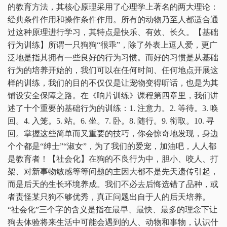
的教育方法，其核心原理采用了心理学上著名的两大理论：
经典条件作用和操作条件作用。所有的动物乃至人都适合通
过这种原理进行学习，其特点是快乐、有效、长久。【基础
行为训练】所谓一只狗狗“很乖”，除了外表上逗人爱，更广
泛地是指其拥有一些良好的行为习惯。而好的习惯是从基础
行为的培养开始的，我们可以在任何时间、任何地点开展这
样的训练，我们的目的不仅仅是让宠物变得听话，也是为其
铺设安全保障之路。在《响片训练》课程第四章里，我们讲
述了十个重要的基础行为的训练：1. 注意力。2. 等待。3. 唤
回。4. 入笼。5. 站。6. 坐。7. 卧。8. 随行。9. 衔取。10. 寻
回。掌握这些简单而又重要的技巧，你会惊奇地发现，身边
个个都是“绅士”“淑女”，为了我们的爱宠，加油吧，人人都
是教育者！【社会化】在狗的不良行为中，胆小、咬人、打
架、对新事物敏感等等问题的主因大都不是先天遗传引起，
而是后天的生长环境养成。我们不必去后悔选错了品种，或
者责怪某只狗不够优秀，真正问题出自于人的后天培养。
“社会化”三个字的含义是指在最早、最快、最多的理念下让
狗去体验将来生活中可能会遇到的人、动物和事物，认识什