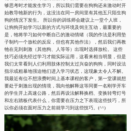
够思考时才能发生学习，所以我们需要在狗狗还未激动时开
始教导牠新的行为，这没法在同一房间里有其他五只陌生狗
狗的情况下发生。 所以你的训练师会建议上一堂个人班，
让狗狗开始学习以新的方式与环境及饲主互动，最重要的
是，牠将学习如何中断自己的激动情绪（我的作法是利用垫
子制约一个放松的反应，但也有其他作法），然后我们再教
牠在见到刺激（其他狗、人等等）出现时选择放松。 这些
技巧必须先经过学习才能实际运用，这看来相当明显，但是
我们太常看到人们利用肢体控制太过兴奋的狗狗，同时设法
指示或粗暴地强迫牠们进入学习状态，这现象太令人不解。
我最近有位不想浪费时间上基本课程的客户，第一堂课就想
要处于刺激出现的情境，我向他解释这等同要一名刚学开车
的学生开上高速公路，然后再设法解释换档、变换转弯灯号
和左右踏板代表什么，你需要在压力之下表现这些技巧，所
以你必须在面对压力之前就学习到这些技巧。(^^)