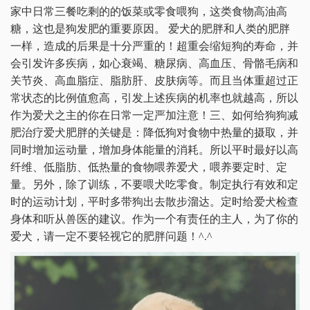
家中日常三餐吃剩的的饭菜或零食喂狗，这类食物高油高
糖，这也是狗发肥的重要原因。 爱犬的肥胖和人类的肥胖
一样，造成的后果是十分严重的！超重会缩短狗的寿命，并
会引发许多疾病，如心衰竭、糖尿病、高血压、骨骼毛病和
关节炎、高血脂症、脂肪肝、皮肤病等。而且当体重超过正
常状态的比例值愈高，引发上述疾病的机率也就越高，所以
作为爱犬之主的你在日常一定严加注意！三、如何给狗狗减
肥治疗爱犬肥胖的关键是：降低狗对食物中热量的摄取，并
同时增加运动量，增加身体能量的消耗。所以平时最好以高
纤维、低脂肪、低热量的食物喂养爱犬，喂养要定时、定
量。另外，除了训练，不要喂犬吃零食。制定执行有效和定
时的运动计划，平时多带狗出去散步溜达。定时给爱犬检查
身体和听从兽医的建议。作为一个有责任的主人，为了你的
爱犬，请一定不要轻视它的肥胖问题！^.^