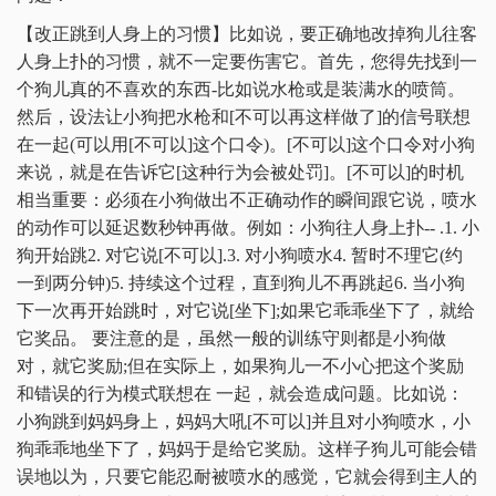
【改正跳到人身上的习惯】比如说，要正确地改掉狗儿往客
人身上扑的习惯，就不一定要伤害它。首先，您得先找到一
个狗儿真的不喜欢的东西-比如说水枪或是装满水的喷筒。
然后，设法让小狗把水枪和[不可以再这样做了]的信号联想
在一起(可以用[不可以]这个口令)。[不可以]这个口令对小狗
来说，就是在告诉它[这种行为会被处罚]。[不可以]的时机
相当重要：必须在小狗做出不正确动作的瞬间跟它说，喷水
的动作可以延迟数秒钟再做。例如：小狗往人身上扑-- .1. 小
狗开始跳2. 对它说[不可以].3. 对小狗喷水4. 暂时不理它(约
一到两分钟)5. 持续这个过程，直到狗儿不再跳起6. 当小狗
下一次再开始跳时，对它说[坐下];如果它乖乖坐下了，就给
它奖品。 要注意的是，虽然一般的训练守则都是小狗做
对，就它奖励;但在实际上，如果狗儿一不小心把这个奖励
和错误的行为模式联想在 一起，就会造成问题。比如说：
小狗跳到妈妈身上，妈妈大吼[不可以]并且对小狗喷水，小
狗乖乖地坐下了，妈妈于是给它奖励。这样子狗儿可能会错
误地以为，只要它能忍耐被喷水的感觉，它就会得到主人的