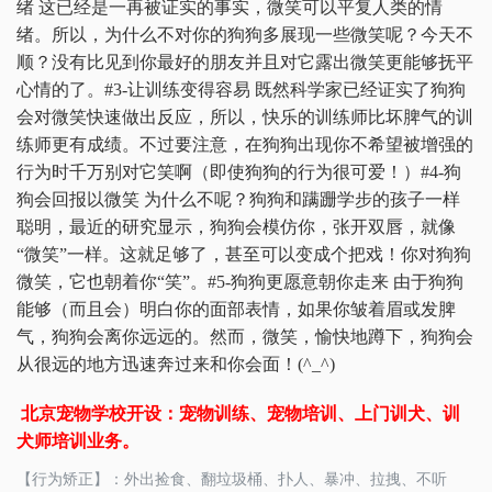
绪 这已经是一再被证实的事实，微笑可以平复人类的情
绪。所以，为什么不对你的狗狗多展现一些微笑呢？今天不
顺？没有比见到你最好的朋友并且对它露出微笑更能够抚平
心情的了。#3-让训练变得容易 既然科学家已经证实了狗狗
会对微笑快速做出反应，所以，快乐的训练师比坏脾气的训
练师更有成绩。不过要注意，在狗狗出现你不希望被增强的
行为时千万别对它笑啊（即使狗狗的行为很可爱！）#4-狗
狗会回报以微笑 为什么不呢？狗狗和蹒跚学步的孩子一样
聪明，最近的研究显示，狗狗会模仿你，张开双唇，就像
“微笑”一样。这就足够了，甚至可以变成个把戏！你对狗狗
微笑，它也朝着你“笑”。#5-狗狗更愿意朝你走来 由于狗狗
能够（而且会）明白你的面部表情，如果你皱着眉或发脾
气，狗狗会离你远远的。然而，微笑，愉快地蹲下，狗狗会
从很远的地方迅速奔过来和你会面！(^_^)
北京宠物学校开设：宠物训练、宠物培训、上门训犬、训
犬师培训业务。
【行为矫正】：外出捡食、翻垃圾桶、扑人、暴冲、拉拽、不听