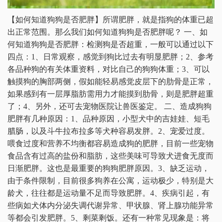
【如何知道狗狗是否肥胖】所谓肥胖，就是指狗的体重已超
出正常范围。那么我们如何知道狗狗是否肥胖呢？ 一、如
何知道狗狗是否肥胖：检测狗是否超重，一般可以通过以下
四点：1、日常观察，感觉到狗比过去有明显肥胖；2、参考
各品种狗的有关体重资料，对比自己的狗狗体重；3、可以
触摸狗的胸部两侧，假如能轻易感觉皮层下的肋骨是正常，
如果感到有一层厚脂肪需用力才能摸到肋骨，则是肥胖超重
了；4、另外，还可去宠物医院让兽医鉴定。 二、造成狗狗
肥胖有几种原因：1、品种原因，小型犬中的吉娃娃、短毛
腊肠，以及斗牛拉布拉多等犬种容易发胖。2、宠爱过度。
喂食过度和营养不均衡都容易造成狗的肥胖，目前一些宠物
食品含有过高的盐份和脂肪，这些美味可导致犬进食无度而
日渐肥胖。这也是最重要的狗狗肥胖原因。3、缺乏运动，
由于条件限制，目前很多狗养在公寓，运动极少，特别是大
龄犬，往往都是运动量不足而导致肥胖。4、疾病引起，有
些病如犬体内分泌失调代谢异常、甲状腺、肾上腺功能异常
等都会引发肥胖。5、剩菜剩饭。还有一种常见现象是：将