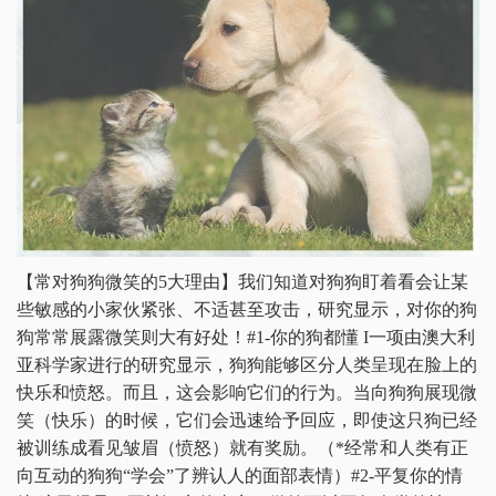
【常对狗狗微笑的5大理由】我们知道对狗狗盯着看会让某
些敏感的小家伙紧张、不适甚至攻击，研究显示，对你的狗
狗常常展露微笑则大有好处！#1-你的狗都懂 I一项由澳大利
亚科学家进行的研究显示，狗狗能够区分人类呈现在脸上的
快乐和愤怒。而且，这会影响它们的行为。当向狗狗展现微
笑（快乐）的时候，它们会迅速给予回应，即使这只狗已经
被训练成看见皱眉（愤怒）就有奖励。（*经常和人类有正
向互动的狗狗“学会”了辨认人的面部表情）#2-平复你的情